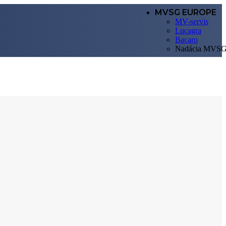
MVSG EUROPE
MV-servis
Lucagra
Bacaro
Nadácia MVS