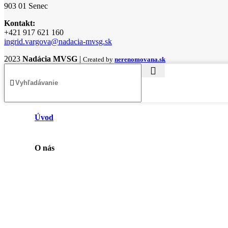
903 01 Senec
Kontakt:
+421 917 621 160
ingrid.vargova@nadacia-mvsg.sk
2023
Nadácia MVSG
|
Created by
nerenomovana.sk
Úvod
O nás