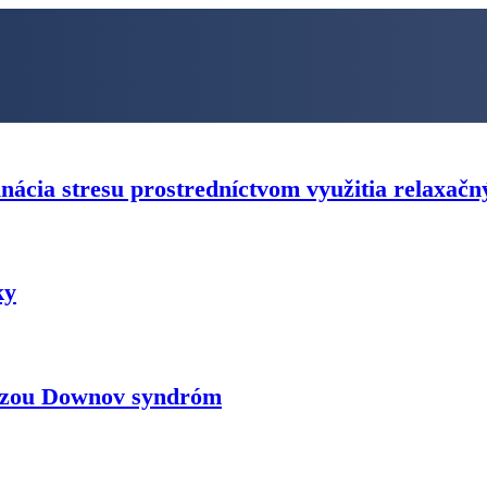
nácia stresu prostredníctvom využitia relaxačn
ky
nózou Downov syndróm