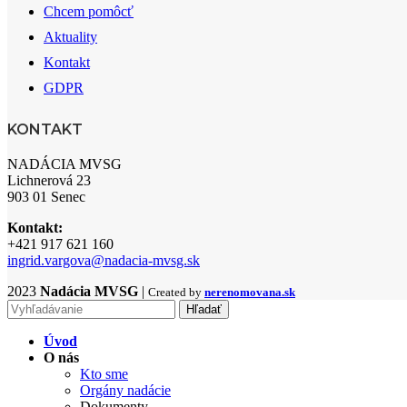
Chcem pomôcť
Aktuality
Kontakt
GDPR
KONTAKT
NADÁCIA MVSG
Lichnerová 23
903 01 Senec
Kontakt:
+421 917 621 160
ingrid.vargova@nadacia-mvsg.sk
2023
Nadácia MVSG
|
Created by
nerenomovana.sk
Hľadať
Úvod
O nás
Kto sme
Orgány nadácie
Dokumenty