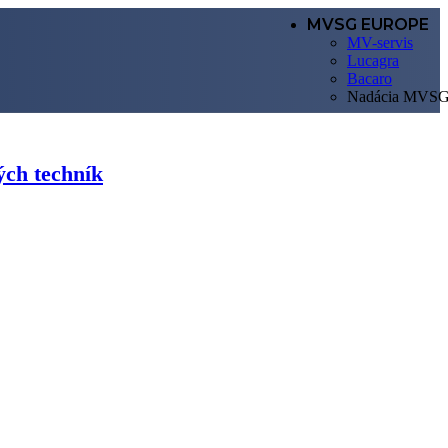
MVSG EUROPE
MV-servis
Lucagra
Bacaro
Nadácia MVS
ých techník